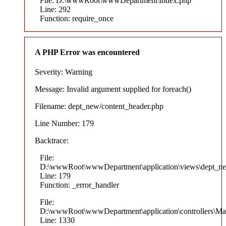
File: D:\wwwRoot\wwwDepartment\index.php
Line: 292
Function: require_once
A PHP Error was encountered
Severity: Warning
Message: Invalid argument supplied for foreach()
Filename: dept_new/content_header.php
Line Number: 179
Backtrace:
File:
D:\wwwRoot\wwwDepartment\application\views\dept_ne
Line: 179
Function: _error_handler
File:
D:\wwwRoot\wwwDepartment\application\controllers\Ma
Line: 1330