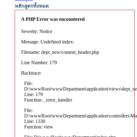
หลักสูตรทั้งหมด
A PHP Error was encountered
Severity: Notice
Message: Undefined index:
Filename: dept_new/content_header.php
Line Number: 179
Backtrace:
File:
D:\wwwRoot\wwwDepartment\application\views\dept_ne
Line: 179
Function: _error_handler
File:
D:\wwwRoot\wwwDepartment\application\controllers\Ma
Line: 1330
Function: view