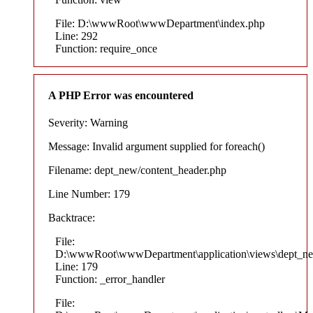
File: D:\wwwRoot\wwwDepartment\index.php
Line: 292
Function: require_once
A PHP Error was encountered
Severity: Warning
Message: Invalid argument supplied for foreach()
Filename: dept_new/content_header.php
Line Number: 179
Backtrace:
File:
D:\wwwRoot\wwwDepartment\application\views\dept_ne
Line: 179
Function: _error_handler
File: