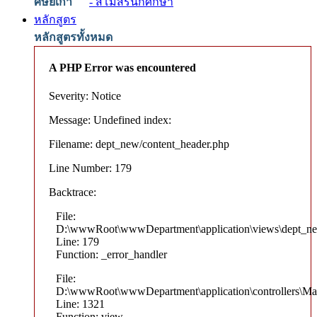
ศิษย์เก่า
- สโมสรนักศึกษา
หลักสูตร
หลักสูตรทั้งหมด
A PHP Error was encountered
Severity: Notice
Message: Undefined index:
Filename: dept_new/content_header.php
Line Number: 179
Backtrace:
File:
D:\wwwRoot\wwwDepartment\application\views\dept_ne
Line: 179
Function: _error_handler
File:
D:\wwwRoot\wwwDepartment\application\controllers\Ma
Line: 1321
Function: view