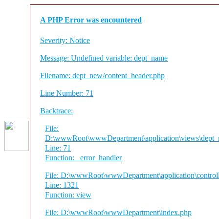
A PHP Error was encountered
Severity: Notice
Message: Undefined variable: dept_name
Filename: dept_new/content_header.php
Line Number: 71
Backtrace:
File:
D:\wwwRoot\wwwDepartment\application\views\dept_n
Line: 71
Function: _error_handler
File: D:\wwwRoot\wwwDepartment\application\control
Line: 1321
Function: view
File: D:\wwwRoot\wwwDepartment\index.php