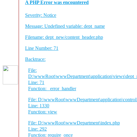
A PHP Error was encountered
Severity: Notice
Message: Undefined variable: dept_name
Filename: dept_new/content_header.php
Line Number: 71
Backtrace:
File:
D:\wwwRoot\wwwDepartment\application\views\dept_n
Line: 71
Function: _error_handler
File: D:\wwwRoot\wwwDepartment\application\control
Line: 1330
Function: view
File: D:\wwwRoot\wwwDepartment\index.php
Line: 292
Function: require_once