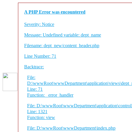
A PHP Error was encountered
Severity: Notice
Message: Undefined variable: dept_name
Filename: dept_new/content_header.php
Line Number: 71
Backtrace:
File:
D:\wwwRoot\wwwDepartment\application\views\dept_n
Line: 71
Function: _error_handler
File: D:\wwwRoot\wwwDepartment\application\control
Line: 1321
Function: view
File: D:\wwwRoot\wwwDepartment\index.php