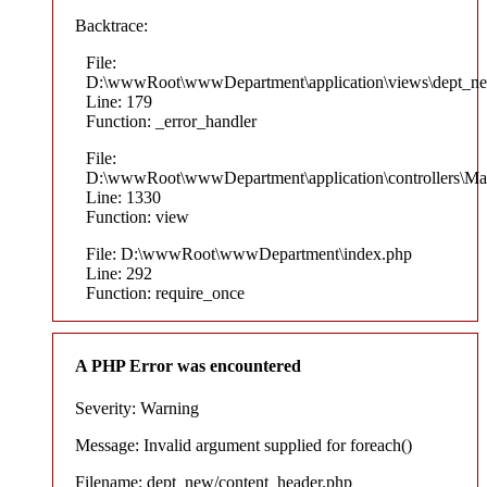
Backtrace:
File:
D:\wwwRoot\wwwDepartment\application\views\dept_ne
Line: 179
Function: _error_handler
File:
D:\wwwRoot\wwwDepartment\application\controllers\Ma
Line: 1330
Function: view
File: D:\wwwRoot\wwwDepartment\index.php
Line: 292
Function: require_once
A PHP Error was encountered
Severity: Warning
Message: Invalid argument supplied for foreach()
Filename: dept_new/content_header.php