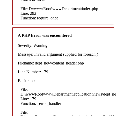
File: D:\wwwRoot\wwwDepartment\index.php
Line: 292
Function: require_once
A PHP Error was encountered
Severity: Warning
Message: Invalid argument supplied for foreach()
Filename: dept_new/content_header.php
Line Number: 179
Backtrace:
File:
D:\wwwRoot\wwwDepartment\application\views\dept_ne
Line: 179
Function: _error_handler
File: