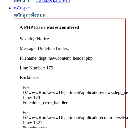
ศิษย์เก่า
- สโมสรนักศึกษา
หลักสูตร
หลักสูตรทั้งหมด
A PHP Error was encountered
Severity: Notice
Message: Undefined index:
Filename: dept_new/content_header.php
Line Number: 179
Backtrace:
File:
D:\wwwRoot\wwwDepartment\application\views\dept_ne
Line: 179
Function: _error_handler
File:
D:\wwwRoot\wwwDepartment\application\controllers\Ma
Line: 1321
Function: view